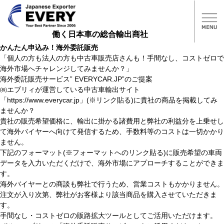
働く日本車の総合輸出商社
かんたん申込み！海外委託販売
「個人の方も法人の方も中古車販売店さんも！手間なし、コストゼロで
海外市場へチャレンジしてみませんか？」
海外委託販売サービス” EVERYCAR.JP”のご提案
㈱エブリィが運営している中古車輸出サイト
「https://www.everycar.jp」(※リンク貼る)に貴社の商品を掲載してみ
ませんか？
貴社の販売希望価格に、輸出に掛かる諸費用と弊社の利益分を上乗せし
て海外バイヤーへ向けて発信するため、手数料等のコストは一切かかり
ません。
下記のフォーマット(※フォーマットへのリンク貼る)に販売希望の車両
データを入力いただくだけで、海外市場にアプローチすることができま
す。
海外バイヤーとの商談も弊社で行うため、営業コストもかかりません。
注文が入り次第、弊社がお客様より該当商品を購入させていただきま
す。
手間なし・コストゼロの販路拡大ツールとしてご活用いただけます。