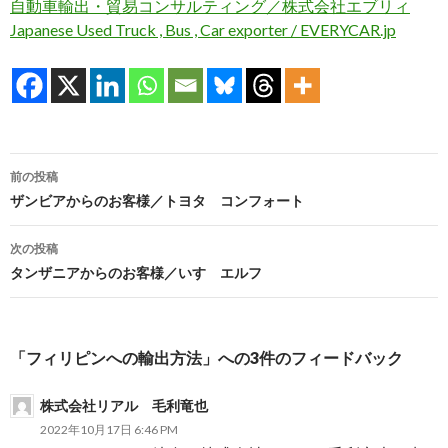
自動車輸出・貿易コンサルティング／株式会社エブリィ
Japanese Used Truck , Bus , Car exporter / EVERYCAR.jp
投
前の投稿
稿
ザンビアからのお客様／トヨタ コンフォート
ナ
次の投稿
ビ
タンザニアからのお客様／いすゞエルフ
ゲ
ー
「フィリピンへの輸出方法」への3件のフィードバック
シ
株式会社リアル 毛利竜也
ョ
2022年10月17日 6:46 PM