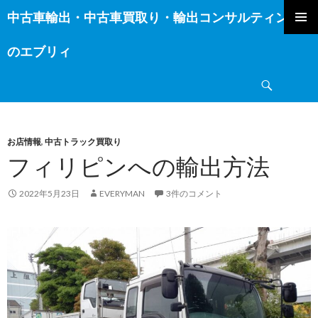
中古車輸出・中古車買取り・輸出コンサルティング
コ
ン
のエブリィ
テ
ン
検
ツ
索
へ
ス
キ
お店情報
,
中古トラック買取り
ッ
フィリピンへの輸出方法
プ
2022年5月23日
EVERYMAN
3件のコメント