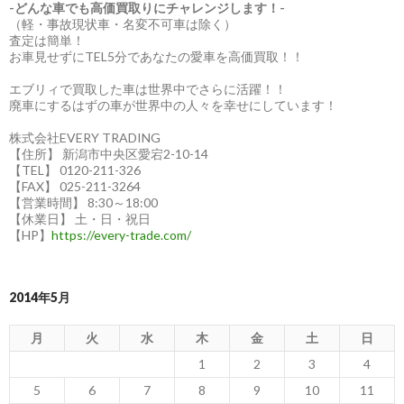
-どんな車でも高価買取りにチャレンジします！-
（軽・事故現状車・名変不可車は除く）
査定は簡単！
お車見せずにTEL5分であなたの愛車を高価買取！！
エブリィで買取した車は世界中でさらに活躍！！
廃車にするはずの車が世界中の人々を幸せにしています！
株式会社EVERY TRADING
【住所】 新潟市中央区愛宕2-10-14
【TEL】 0120-211-326
【FAX】 025-211-3264
【営業時間】 8:30～18:00
【休業日】 土・日・祝日
【HP】
https://every-trade.com/
2014年5月
月
火
水
木
金
土
日
1
2
3
4
5
6
7
8
9
10
11