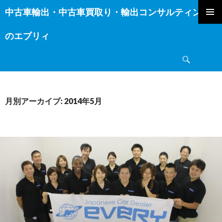
中古車輸出・中古車買取り・輸出コンサルティング
コ
ン
のエブリィ
テ
ン
検
ツ
索
へ
ス
キ
月別アーカイブ: 2014年5月
ッ
プ