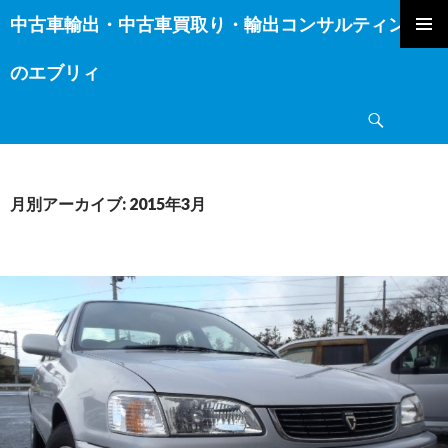
中古車輸出・中古車買取り・輸出コンサルティング
コ
ン
のエブリィ
テ
ン
検
ツ
索
へ
ス
キ
月別アーカイブ: 2015年3月
ッ
プ