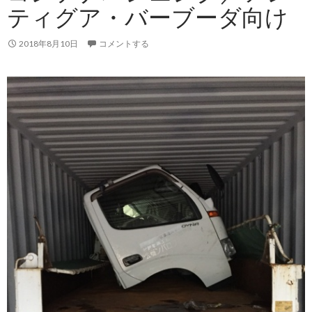
様
ティグア・バーブーダ向け
か
ら
2018年8月10日
コメントする
の
写
真
／
ト
ヨ
タ
ハ
イ
ラ
ッ
ク
ス