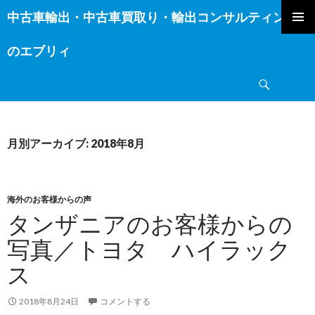
中古車輸出・中古車買取り・輸出コンサルティング
コ
ン
のエブリィ
テ
ン
検
ツ
索
へ
ス
キ
月別アーカイブ: 2018年8月
ッ
プ
海外のお客様からの声
タンザニアのお客様からの
写真／トヨタ ハイラック
ス
2018年8月24日
コメントする