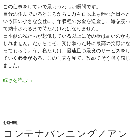
この仕事をしていで最もうれしい瞬間です。
自分の住んでいるところから１万キロ以上も離れた日本と
いう国の小さな会社に、年収程のお金を送金し、海を渡っ
て納車されるまで待たなければなりません。
日本側の私たちが想像している以上にその壁は高いのかも
しれません。だからこそ、受け取った時に最高の笑顔にな
ってもらうよう、私たちは、最速且つ最良のサービスをし
ていく必要がある。この写真を見て、改めてそう強く感じ
ました。
タ
続きを読む
→
ン
ザ
ニ
ア
の
お店情報
お
コンテナバンニング／アン
客