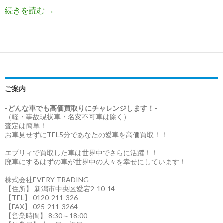
コ
続きを読む
→
ン
テ
ナ
バ
ン
ニ
ご案内
ン
グ
-どんな車でも高価買取りにチャレンジします！-
（軽・事故現状車・名変不可車は除く）
／
査定は簡単！
ア
お車見せずにTEL5分であなたの愛車を高価買取！！
ン
エブリィで買取した車は世界中でさらに活躍！！
テ
廃車にするはずの車が世界中の人々を幸せにしています！
ィ
グ
株式会社EVERY TRADING
【住所】 新潟市中央区愛宕2-10-14
ア・
【TEL】 0120-211-326
バ
【FAX】 025-211-3264
ー
【営業時間】 8:30～18:00