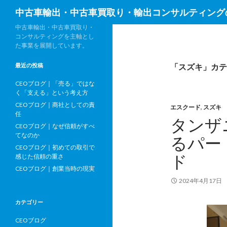
検
中古車輸出・中古車買取り・輸出コンサルティング
索
中古車輸出・中古車買取り・
コンサルティングを主軸とし
た事業を展開しています。
最近の投稿
「スズキ」カテ
CEOブログ｜「売る」ではな
く「支える」という考え方
CEOブログ｜商社としての責
エスクード
,
スズキ
任
タンザ
CEOブログ｜なぜ信頼がすべ
てなのか
るパー
CEOブログ｜初めての取引で
ド
感じた信頼の重さ
CEOブログ｜創業当時の現実
2024年4月17日
カテゴリー
CEOブログ