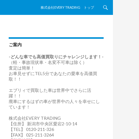
コンテンツへスキップ
株式会社EVERY TRADING トップ
ご案内
-どんな車でも高価買取りにチャレンジします！-
（軽・事故現状車・名変不可車は除く）
査定は簡単！
お車見せずにTEL5分であなたの愛車を高価買
取！！
エブリィで買取した車は世界中でさらに活
躍！！
廃車にするはずの車が世界中の人々を幸せにし
ています！
株式会社EVERY TRADING
【住所】 新潟市中央区愛宕2-10-14
【TEL】 0120-211-326
【FAX】 025-211-3264