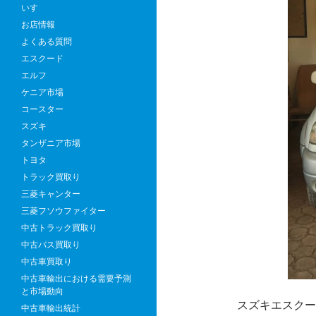
いすゞ
お店情報
よくある質問
エスクード
エルフ
ケニア市場
コースター
スズキ
タンザニア市場
トヨタ
トラック買取り
三菱キャンター
三菱フソウファイター
中古トラック買取り
中古バス買取り
中古車買取り
中古車輸出における需要予測
と市場動向
スズキエスクー
中古車輸出統計