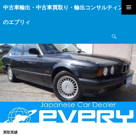
中古車輸出・中古車買取り・輸出コンサルティング
コ
ン
のエブリィ
テ
ン
検
ツ
索
へ
ス
キ
ッ
プ
買取実績