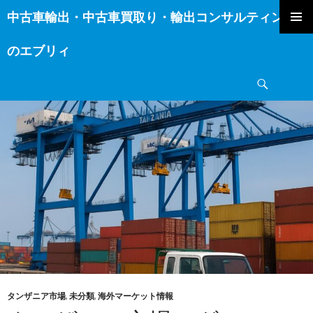
中古車輸出・中古車買取り・輸出コンサルティング
コ
ン
のエブリィ
テ
ン
検
ツ
索
へ
ス
キ
ッ
プ
タンザニア市場
,
未分類
,
海外マーケット情報