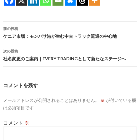
投
前の投稿
稿
ケニア市場：モンバサ港が生む中古トラック流通の中心地
ナ
次の投稿
ビ
社名変更のご案内｜EVERY TRADINGとして新たなステージへ
ゲ
ー
コメントを残す
シ
メールアドレスが公開されることはありません。
※
が付いている欄
ョ
は必須項目です
ン
コメント
※