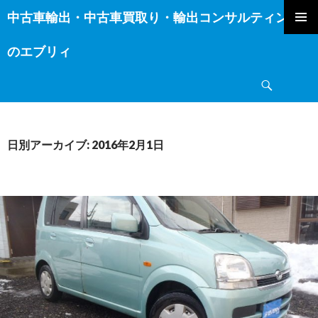
中古車輸出・中古車買取り・輸出コンサルティング
コ
ン
のエブリィ
テ
ン
検
ツ
索
へ
ス
キ
日別アーカイブ: 2016年2月1日
ッ
プ