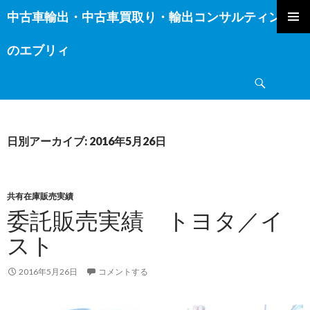
中古車輸出・中古車買取り・輸出コンサルティング
コ
ン
のエブリィ
テ
ン
検
ツ
索
へ
ス
キ
日別アーカイブ: 2016年5月26日
ッ
プ
共有在庫販売実績
委託販売実績 トヨタ／イ
スト
2016年5月26日
コメントする