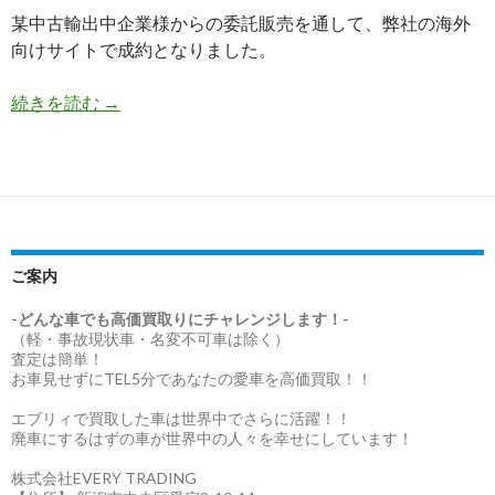
某中古輸出中企業様からの委託販売を通して、弊社の海外
向けサイトで成約となりました。
委
続きを読む
→
託
販
売
実
績
ト
ご案内
ヨ
タ
-どんな車でも高価買取りにチャレンジします！-
（軽・事故現状車・名変不可車は除く）
／
査定は簡単！
イ
お車見せずにTEL5分であなたの愛車を高価買取！！
ス
エブリィで買取した車は世界中でさらに活躍！！
ト
廃車にするはずの車が世界中の人々を幸せにしています！
株式会社EVERY TRADING