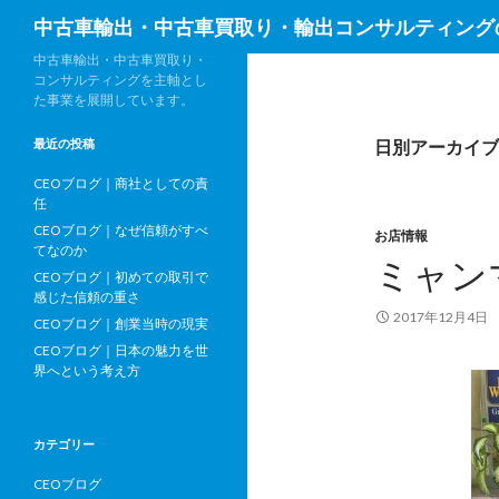
検
中古車輸出・中古車買取り・輸出コンサルティング
索
中古車輸出・中古車買取り・
コンサルティングを主軸とし
た事業を展開しています。
最近の投稿
日別アーカイブ: 
CEOブログ｜商社としての責
任
CEOブログ｜なぜ信頼がすべ
お店情報
てなのか
ミャン
CEOブログ｜初めての取引で
感じた信頼の重さ
2017年12月4日
CEOブログ｜創業当時の現実
CEOブログ｜日本の魅力を世
界へという考え方
カテゴリー
CEOブログ