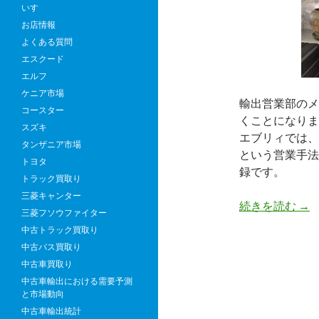
いすゞ
お店情報
よくある質問
エスクード
エルフ
ケニア市場
輸出営業部のメ
コースター
くことになりま
スズキ
エブリィでは、
タンザニア市場
という営業手法
トヨタ
録です。
トラック買取り
三菱キャンター
ミ
続きを読む
→
三菱フソウファイター
ャ
中古トラック買取り
ン
中古バス買取り
マ
中古車買取り
ー
中古車輸出における需要予測
出
と市場動向
張
中古車輸出統計