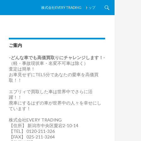
コンテンツへスキップ
株式会社EVERY TRADING トップ
ご案内
-どんな車でも高価買取りにチャレンジします！-
（軽・事故現状車・名変不可車は除く）
査定は簡単！
お車見せずにTEL5分であなたの愛車を高価買
取！！
エブリィで買取した車は世界中でさらに活
躍！！
廃車にするはずの車が世界中の人々を幸せにし
ています！
株式会社EVERY TRADING
【住所】 新潟市中央区愛宕2-10-14
【TEL】 0120-211-326
【FAX】 025-211-3264