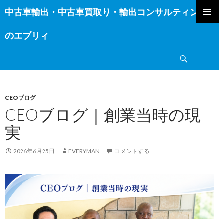
中古車輸出・中古車買取り・輸出コンサルティング
コ
ン
のエブリィ
テ
ン
検
ツ
索
へ
ス
キ
CEOブログ
ッ
CEOブログ｜創業当時の現
プ
実
2026年6月25日
EVERYMAN
コメントする