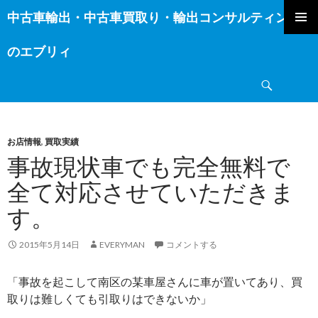
中古車輸出・中古車買取り・輸出コンサルティング
コ
ン
のエブリィ
テ
ン
検
ツ
索
へ
ス
キ
お店情報
,
買取実績
ッ
事故現状車でも完全無料で
プ
全て対応させていただきま
す。
2015年5月14日
EVERYMAN
コメントする
「事故を起こして南区の某車屋さんに車が置いてあり、買
取りは難しくても引取りはできないか」