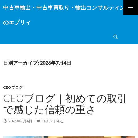
中古車輸出・中古車買取り・輸出コンサルティング
コ
ン
のエブリィ
テ
ン
検
ツ
索
へ
ス
キ
日別アーカイブ: 2026年7月4日
ッ
プ
CEOブログ
CEOブログ｜初めての取引
で感じた信頼の重さ
2026年7月4日
コメントする