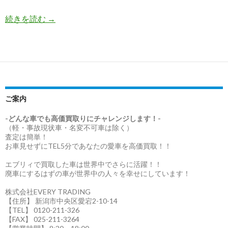
CEO
続きを読む
→
ブ
ロ
グ
｜
初
め
ご案内
て
の
-どんな車でも高価買取りにチャレンジします！-
（軽・事故現状車・名変不可車は除く）
取
査定は簡単！
引
お車見せずにTEL5分であなたの愛車を高価買取！！
で
エブリィで買取した車は世界中でさらに活躍！！
感
廃車にするはずの車が世界中の人々を幸せにしています！
じ
た
株式会社EVERY TRADING
【住所】 新潟市中央区愛宕2-10-14
信
【TEL】 0120-211-326
頼
【FAX】 025-211-3264
の